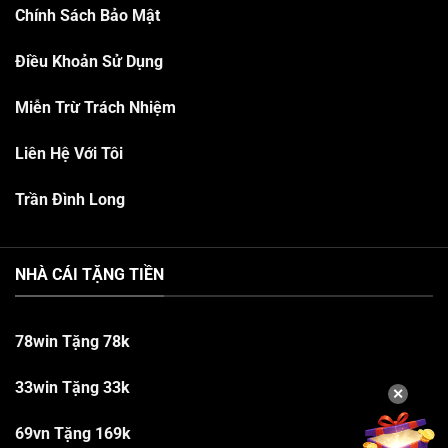
động của bản thân trước khi khiếu nại với website.
Chính Sách Bảo Mật
Việc mất mát thông tin thường do người dùng sử dụng
Điều Khoản Sử Dụng
sai cách và truy cập vào các trang web không có độ uy
tín cao. Đặc biệt, việc sử dụng các phần mềm giả mạo
Miễn Trừ Trách Nhiệm
IP là nguyên nhân lớn nhất khiến độ an toàn của thông
Liên Hệ Với Tôi
tin không còn.
Trần Đình Long
NHÀ CÁI TẶNG TIỀN
78win Tặng 78k
33win Tặng 33k
✕
69vn Tặng 169k