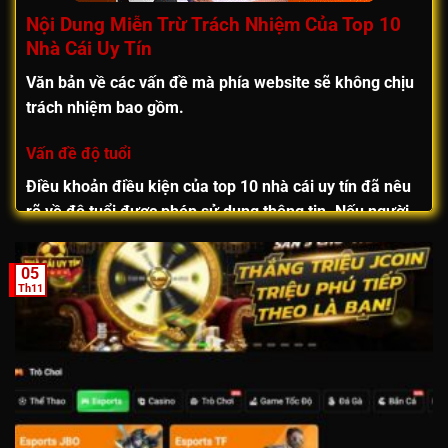
Nội Dung Miễn Trừ Trách Nhiệm Của Top 10
Nhà Cái Uy Tín
Văn bản về các vấn đề mà phía website sẽ không chịu
trách nhiệm bao gồm.
Vấn đề độ tuổi
Điều khoản điều kiện của top 10 nhà cái uy tín đã nêu
rõ về độ tuổi được phép sử dụng thông tin. Nếu người
dùng chưa đạt đủ 18 tuổi trở lên mà vẫn cố tính truy
cập và sử dụng trang web. Phía
Grovehilla
sẽ không
05
chịu trách nhiệm cho vấn đề này.
Th11
Vấn đề pháp lý của khu vực sinh sống
Miễn trừ trách nhiệm
là quyền lợi của top 10 nhà cái uy
tín Grovehilla với những người dùng phải chịu trách
nhiệm với pháp luật địa phương. Điều khoản điều kiện
của website cũng đã nêu rõ rằng: Người dùng không