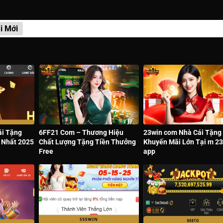
i Mới
ái Tặng
6FF21 Com – Thương Hiệu
23win com Nhà Cái Tặng 
n Nhất 2025
Chất Lượng Tặng Tiền Thưởng
Khuyến Mãi Lớn Tại m 2
Free
app