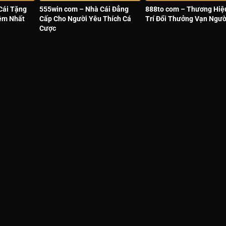
Cái Tặng
555win com – Nhà Cái Đẳng
888to com – Thương Hiệu
iệm Nhất
Cấp Cho Người Yêu Thích Cá
Trí Đổi Thưởng Vạn Ngư
Cược