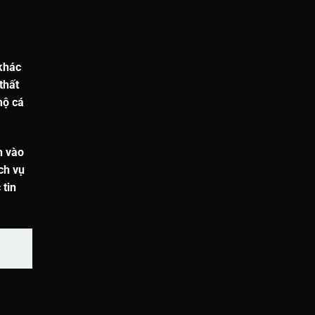
 khác
thất
mộ cá
h vào
ch vụ
 tin