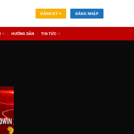
ĐĂNG KÝ +
ĐĂNG NHẬP
M
HƯỚNG DẪN
TIN TỨC