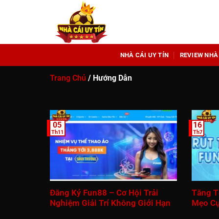
Chuyển
đến
nội
dung
NHÀ CÁI UY TÍN
REVIEW NHÀ
Trang Chủ
/
Hướng Dẫn
05
16
Th11
Th7
Đăng Ký Fun88 – Cơ Hội Trải
Tăng T
Nghiệm Giải Trí Không Giới Hạn
Mẹo Cự