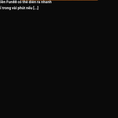
 tiền Fun88 có thể diễn ra nhanh
 trong vài phút nếu [...]