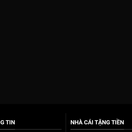
G TIN
NHÀ CÁI TẶNG TIỀN