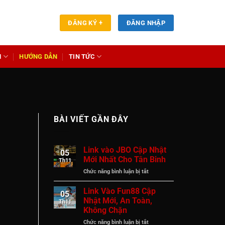
ĐĂNG KÝ +
ĐĂNG NHẬP
M
HƯỚNG DẪN
TIN TỨC
BÀI VIẾT GẦN ĐÂY
Link vào JBO Cập Nhật
05
Mới Nhất Cho Tân Binh
Th11
Chức năng bình luận bị tắt
ở
Link
vào
Link Vào Fun88 Cập
05
JBO
Nhật Mới, An Toàn,
Th11
Cập
Không Chặn
Nhật
Chức năng bình luận bị tắt
ở
Mới