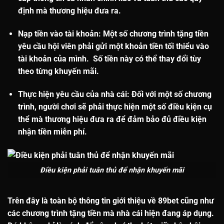
định mà thương hiệu đưa ra.
Nạp tiền vào tài khoản: Một số chương trình tặng tiền
yêu cầu hội viên phải gửi một khoản tiền tối thiểu vào
tài khoản của mình. Số tiền này có thể thay đổi tùy
theo từng khuyến mãi.
Thực hiện yêu cầu của nhà cái: Đối với một số chương
trình, người chơi sẽ phải thực hiện một số điều kiện cụ
thể mà thương hiệu đưa ra để đảm bảo đủ điều kiện
nhận tiền miễn phí.
Điều kiện phải tuân thủ để nhận khuyến mãi
Trên đây là toàn bộ thông tin giới thiệu về
89bet
cũng như
các chương trình tặng tiền mà nhà cái hiện đang áp dụng.