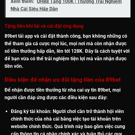
Xem thêm:
QH88 Tặng 100K | Thưởng Trải Nghiệm
Nhà Cái Siêu Hấp Dẫn
Tặng tiền khi tải và cài đặt ứng dụng
89bet tải app
và cài đặt thành công, bạn không những có
thể tham gia cá cược mọi lúc, mọi nơi mà còn nhận được
số tiền thưởng hấp dẫn, lên tới 128K. Đây là cách tuyệt vời
để bạn vừa có thể trải nghiệm tiện lợi mà vẫn nhận được
tiền vốn.
Điều kiện để nhận ưu đãi tặng tiền của 89bet
Để nhận được tiền thưởng từ nha cai uy tin
89bet,
mọi
người cần đáp ứng được các điều kiện sau đây:
Đăng ký tài khoản: Người chơi cần trở thành hội viên
chính thức của nhà cái bằng việc tạo tài khoản trên
website chính thức. Quá trình này bao gồm việc cung
cấp thông tin cá nhân chính xác và tuân thủ các quy