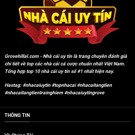
Grovehillal.com
- Nhà cái uy tín là trang chuyên đánh giá
chi tiết về top các nhà cái cá cược chuẩn nhất Việt Nam.
Tổng hợp top 10 nhà cái uy tín số #1 nhất hiện nay.
Hastag: #nhacaiuytin #topnhacai #nhacaitangtien
#nhacaitangtientrainghiem #nhacaiuytingrove
THÔNG TIN