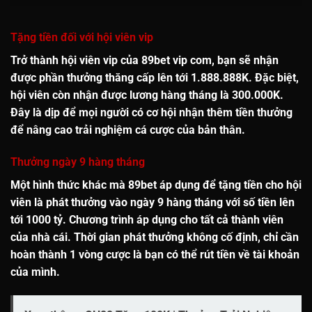
Tặng tiền đối với hội viên vip
Trở thành hội viên vip của
89bet vip com,
bạn sẽ nhận
được phần thưởng thăng cấp lên tới 1.888.888K. Đặc biệt,
hội viên còn nhận được lương hàng tháng là 300.000K.
Đây là dịp để mọi người có cơ hội nhận thêm tiền thưởng
để nâng cao trải nghiệm cá cược của bản thân.
Thưởng ngày 9 hàng tháng
Một hình thức khác mà
89bet
áp dụng để tặng tiền cho hội
viên là phát thưởng vào ngày 9 hàng tháng với số tiền lên
tới 1000 tỷ. Chương trình áp dụng cho tất cả thành viên
của nhà cái. Thời gian phát thưởng không cố định, chỉ cần
hoàn thành 1 vòng cược là bạn có thể rút tiền về tài khoản
của mình.