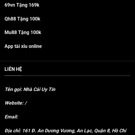
69vn Tặng 169k
Qh88 Tặng 100k
Mu88 Tặng 100k
App tài xỉu online
LIÊN HỆ
Tên gọi: Nhà Cái Uy Tín
Website:
/
Email:
Địa chỉ: 161 Đ. An Dương Vương, An Lạc, Quận 8, Hồ Chí