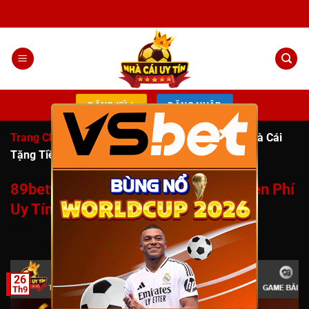
Chuyển
đến
nội
dung
ĐĂNG KÝ +
ĐĂNG NHẬP
×
Trang Chủ
/
Nhà Cái Tặng Tiền
/
89bet9 com – Nhà Cái
Tặng Tiền Miễn Phí Uy Tín Nhất 2025
89bet9 com – Nhà Cái Tặng Tiền Miễn Phí
Uy Tín Nhất 2025
26
Th9