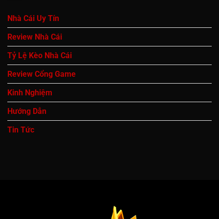
Chơi
Lớn
Uy
Tại
Nhà Cái Uy Tín
Tín
m
Với
23win
Review Nhà Cái
Ưu
app
Đãi
Tặng
Tỷ Lệ Kèo Nhà Cái
Tiền
Hấp
Review Cổng Game
Dẫn
Kinh Nghiệm
Hướng Dẫn
Tin Tức