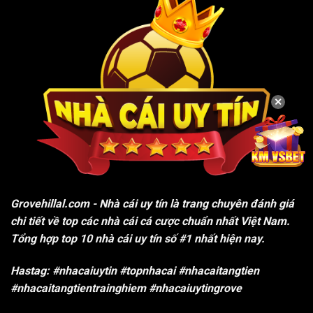
✕
Grovehillal.com
- Nhà cái uy tín là trang chuyên đánh giá
chi tiết về top các nhà cái cá cược chuẩn nhất Việt Nam.
Tổng hợp top 10 nhà cái uy tín số #1 nhất hiện nay.
Hastag: #nhacaiuytin #topnhacai #nhacaitangtien
#nhacaitangtientrainghiem #nhacaiuytingrove