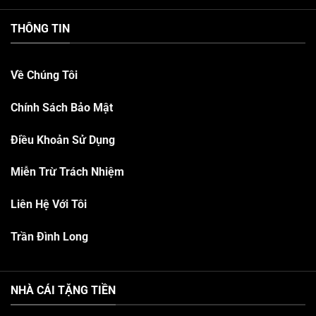
THÔNG TIN
Về Chúng Tôi
Chính Sách Bảo Mật
Điều Khoản Sử Dụng
Miễn Trừ Trách Nhiệm
Liên Hệ Với Tôi
Trần Đình Long
NHÀ CÁI TẶNG TIỀN