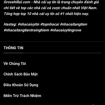
Grovehillal.com
- Nhà cái uy tín là trang chuyên đánh giá
chi tiết về top các nhà cái cá cược chuẩn nhất Việt Nam.
Tổng hợp top 10 nhà cái uy tín số #1 nhất hiện nay.
Hastag: #nhacaiuytin #topnhacai #nhacaitangtien
#nhacaitangtientrainghiem #nhacaiuytingrove
THÔNG TIN
Về Chúng Tôi
Chính Sách Bảo Mật
Điều Khoản Sử Dụng
Miễn Trừ Trách Nhiệm