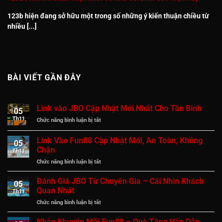
123b hiện đang sở hữu một trong số những ý kiến thuận chiều từ
nhiều [...]
BÀI VIẾT GẦN ĐÂY
Link vào JBO Cập Nhật Mới Nhất Cho Tân Binh
05
Th11
Chức năng bình luận bị tắt
ở
Link
vào
Link Vào Fun88 Cập Nhật Mới, An Toàn, Không
05
JBO
Chặn
Th11
Cập
Chức năng bình luận bị tắt
ở
Nhật
Link
Mới
Vào
Nhất
Đánh Giá JBO Từ Chuyên Gia – Cái Nhìn Khách
05
Fun88
Cho
Quan Nhất
Th11
Cập
Tân
Chức năng bình luận bị tắt
ở
Nhật
Binh
Đánh
Mới,
Giá
Nhận Khuyến Mãi Fun88 – Quà Tặng Hấp Dẫn
An