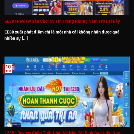
EE88 | Review Sân Chơi Uy Tín Trong Những Năm Trở Lại Đây
EE88 xuất phát điểm chỉ là một nhà cái không nhận được quá
nhiều sự [...]
10
Th8
123B | Review Chân Thật Nhất Về Nhà Cái Đỉnh Cao Hiện Nay