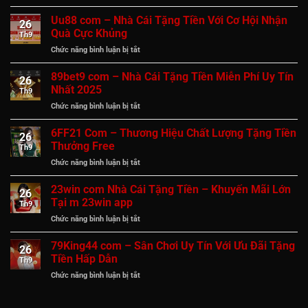
Đăng
Quà
Quan
Ký
Uu88 com – Nhà Cái Tặng Tiền Với Cơ Hội Nhận
Tặng
Nhất
26
Fun88
Hấp
Quà Cực Khủng
Th9
–
Dẫn
Chức năng bình luận bị tắt
ở
Cơ
Cho
Uu88
Hội
Người
com
89bet9 com – Nhà Cái Tặng Tiền Miễn Phí Uy Tín
Trải
Chơi
26
–
Nghiệm
Nhất 2025
Th9
Nhà
Giải
Chức năng bình luận bị tắt
ở
Cái
Trí
89bet9
Tặng
Không
com
6FF21 Com – Thương Hiệu Chất Lượng Tặng Tiền
Tiền
Giới
26
–
Với
Thưởng Free
Hạn
Th9
Nhà
Cơ
Chức năng bình luận bị tắt
ở
Cái
Hội
6FF21
Tặng
Nhận
Com
23win com Nhà Cái Tặng Tiền – Khuyến Mãi Lớn
Tiền
Quà
26
–
Miễn
Tại m 23win app
Cực
Th9
Thương
Phí
Khủng
Chức năng bình luận bị tắt
ở
Hiệu
Uy
23win
Chất
Tín
com
79King44 com – Sân Chơi Uy Tín Với Ưu Đãi Tặng
Lượng
Nhất
26
Nhà
Tặng
Tiền Hấp Dẫn
2025
Th9
Cái
Tiền
Chức năng bình luận bị tắt
ở
Tặng
Thưởng
79King44
Tiền
Free
com
–