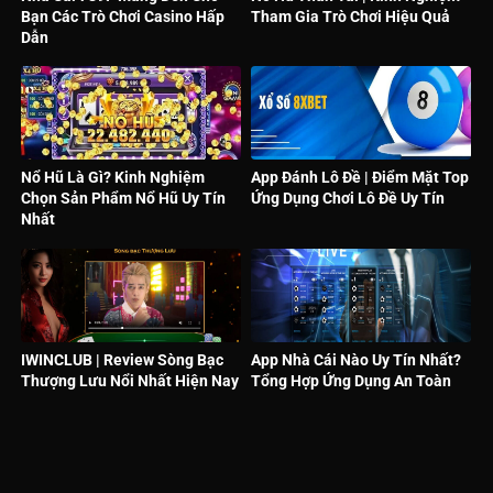
Bạn Các Trò Chơi Casino Hấp
Tham Gia Trò Chơi Hiệu Quả
Dẫn
Nổ Hũ Là Gì? Kinh Nghiệm
App Đánh Lô Đề | Điểm Mặt Top
Chọn Sản Phẩm Nổ Hũ Uy Tín
Ứng Dụng Chơi Lô Đề Uy Tín
Nhất
IWINCLUB | Review Sòng Bạc
App Nhà Cái Nào Uy Tín Nhất?
Thượng Lưu Nổi Nhất Hiện Nay
Tổng Hợp Ứng Dụng An Toàn