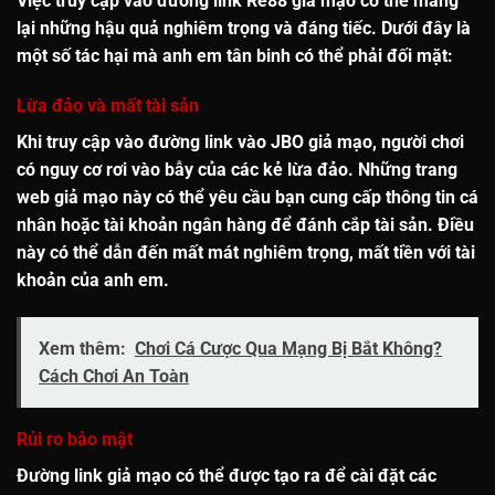
Việc truy cập vào đường link Re88 giả mạo có thể mang
lại những hậu quả nghiêm trọng và đáng tiếc. Dưới đây là
một số tác hại mà anh em tân binh có thể phải đối mặt:
Lừa đảo và mất tài sản
Khi truy cập vào đường link vào JBO giả mạo, người chơi
có nguy cơ rơi vào bẫy của các kẻ lừa đảo. Những trang
web giả mạo này có thể yêu cầu bạn cung cấp thông tin cá
nhân hoặc tài khoản ngân hàng để đánh cắp tài sản. Điều
này có thể dẫn đến mất mát nghiêm trọng, mất tiền với tài
khoản của anh em.
Xem thêm:
Chơi Cá Cược Qua Mạng Bị Bắt Không?
Cách Chơi An Toàn
Rủi ro bảo mật
Đường link giả mạo có thể được tạo ra để cài đặt các