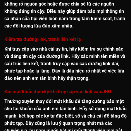
không rõ nguồn gốc hoặc được chia sẻ từ các nguồn
không đáng tin cậy. Điều này giúp đảm bảo mọi thông tin
cá nhân của hội viên luôn nằm trong tầm kiểm soát, tránh
các đối tượng lừa đảo xâm nhập.
Kiểm tra đường link, tránh liên kết lạ
Khi truy cập vào nhà cái uy tín, hãy kiểm tra sự chính xác
và đáng tin cậy của đường link. Hãy xác minh tên miền và
cấu trúc liên kết, tránh truy cập vào các đường link dài,
phức tạp hoặc lạ lùng. Đây là dấu hiệu rõ nhất về việc lừa
đảo nên anh em tân binh hãy thận trọng.
Đổi mật khẩu định kỳ khi truy cập vào link vào JBO
Thường xuyên thay đổi mật khẩu để tăng cường bảo mật
cho tài khoản của anh em tân binh. Hãy sử dụng mật khẩu
mạnh, kết hợp các ký tự đặc biệt, số và chữ cái để tăng độ
phức tạp. Đây cũng là lưu ý quan trọng nhất mà các
chuyên gia lâu năm muốn bật mí đến thành viên mới bắt