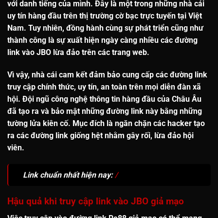
với danh tiếng của mình. Đây là một trong những nhà cái
uy tín hàng đầu trên thị trường cờ bạc trực tuyến tại Việt
Nam. Tuy nhiên, đồng hành cùng sự phát triển cũng như
thành công là sự xuất hiện ngày càng nhiều các đường
link vào JBO lừa đảo trên các trang web.
Vì vậy, nhà cái cam kết đảm bảo cung cấp các đường link
truy cập chính thức, uy tín, an toàn trên mọi diễn đàn xã
hội. Đội ngũ công nghệ thông tin hàng đầu của Châu Âu
đã tạo ra và bảo mật những đường link này bằng những
tường lửa kiên cố. Mục đích là ngăn chặn các hacker tạo
ra các đường link giống hệt nhằm gây rối, lừa đảo hội
viên.
Link chuẩn nhất hiện nay:
/
Hậu quả khi truy cập link vào JBO giả mạo