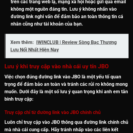
trên các trang web lạ, mạng xã hội hoặc gửi qua email
không một nguồn đáng tin. Lưu ý không nhấn vào
đường link nghi vấn để đảm bảo an toàn thông tin cá
nhân cũng như tài khoản của bạn.
Xem thêm:
IWINCLUB | Review Sòng Bạc Thượng
Lưu Nổi Nhất Hiện Nay
Lưu ý khi truy cập vào nhà cái uy tín JBO
Việc chọn đúng đường link vào JBO là một yếu tố quan
trọng để đảm bảo an toàn và tránh các rủi ro không mong
muốn. Dưới đây là một số lưu ý quan trọng khi anh em tân
binh truy cập:
Truy cập chỉ từ đường link vào JBO chính chủ
Luôn chỉ truy cập vào JBO thông qua đường link chính chủ
mà nhà cái cung cấp. Hãy tránh nhấp vào các liên kết