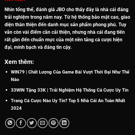
Nhìn tổng thể,
đánh giá JBO
cho thấy đây là nhà cái đáng
trải nghiệm trong năm nay. Từ hệ thống bảo mật cao, giao
diện thân thiện đến danh mục sản phẩm phong phú. Tuy
vẫn còn vài điểm cần cải thiện, nhưng nhà cái đang tiến
rất gần đến chuẩn mực của một nền tảng cá cược hiện
đại, minh bạch và đáng tin cậy.
Xem thêm:
WIN79 | Chất Lượng Của Game Bài Vượt Thời Đại Như Thế
Nào
33WIN Tặng 33K | Trải Nghiệm Hệ Thống Cá Cược Uy Tín
Trang Cá Cược Nào Uy Tín? Top 5 Nhà Cái An Toàn Nhất
2024