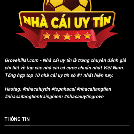
Grovehillal.com
- Nhà cái uy tín là trang chuyên đánh giá
chi tiết về top các nhà cái cá cược chuẩn nhất Việt Nam.
Tổng hợp top 10 nhà cái uy tín số #1 nhất hiện nay.
Hastag: #nhacaiuytin #topnhacai #nhacaitangtien
#nhacaitangtientrainghiem #nhacaiuytingrove
THÔNG TIN