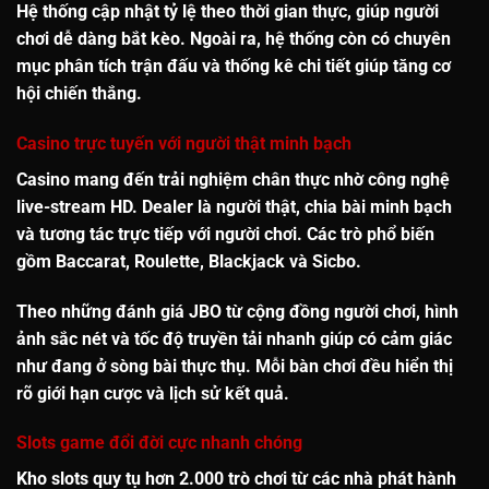
Hệ thống cập nhật tỷ lệ theo thời gian thực, giúp người
chơi dễ dàng bắt kèo. Ngoài ra, hệ thống còn có chuyên
mục phân tích trận đấu và thống kê chi tiết giúp tăng cơ
hội chiến thắng.
Casino trực tuyến với người thật minh bạch
Casino mang đến trải nghiệm chân thực nhờ công nghệ
live-stream HD. Dealer là người thật, chia bài minh bạch
và tương tác trực tiếp với người chơi. Các trò phổ biến
gồm Baccarat, Roulette, Blackjack và Sicbo.
Theo những
đánh giá JBO
từ cộng đồng người chơi, hình
ảnh sắc nét và tốc độ truyền tải nhanh giúp có cảm giác
như đang ở sòng bài thực thụ. Mỗi bàn chơi đều hiển thị
rõ giới hạn cược và lịch sử kết quả.
Slots game đổi đời cực nhanh chóng
Kho slots quy tụ hơn 2.000 trò chơi từ các nhà phát hành