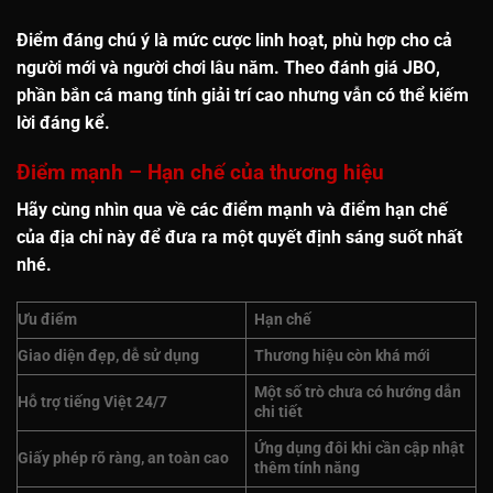
Điểm đáng chú ý là mức cược linh hoạt, phù hợp cho cả
người mới và người chơi lâu năm. Theo
đánh giá JBO
,
phần bắn cá mang tính giải trí cao nhưng vẫn có thể kiếm
lời đáng kể.
Điểm mạnh – Hạn chế của thương hiệu
Hãy cùng nhìn qua về các điểm mạnh và điểm hạn chế
của địa chỉ này để đưa ra một quyết định sáng suốt nhất
nhé.
Ưu điểm
Hạn chế
Giao diện đẹp, dễ sử dụng
Thương hiệu còn khá mới
Một số trò chưa có hướng dẫn
Hỗ trợ tiếng Việt 24/7
chi tiết
Ứng dụng đôi khi cần cập nhật
Giấy phép rõ ràng, an toàn cao
thêm tính năng