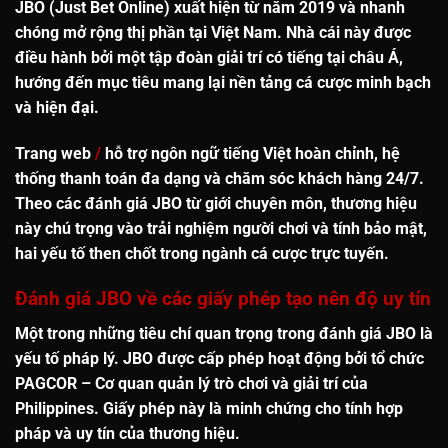
JBO (Just Bet Online) xuất hiện từ năm 2019 và nhanh
chóng mở rộng thị phần tại Việt Nam. Nhà cái này được
điều hành bởi một tập đoàn giải trí có tiếng tại châu Á,
hướng đến mục tiêu mang lại nền tảng cá cược minh bạch
và hiện đại.
Trang web
/
hỗ trợ ngôn ngữ tiếng Việt hoàn chỉnh, hệ
thống thanh toán đa dạng và chăm sóc khách hàng 24/7.
Theo các
đánh giá JBO
từ giới chuyên môn, thương hiệu
này chú trọng vào trải nghiệm người chơi và tính bảo mật,
hai yếu tố then chốt trong ngành cá cược trực tuyến.
Đánh giá JBO về các giấy phép tạo nên độ uy tín
Một trong những tiêu chí quan trọng trong
đánh giá JBO
là
yếu tố pháp lý. JBO được cấp phép hoạt động bởi tổ chức
PAGCOR – Cơ quan quản lý trò chơi và giải trí của
Philippines. Giấy phép này là minh chứng cho tính hợp
pháp và uy tín của thương hiệu.