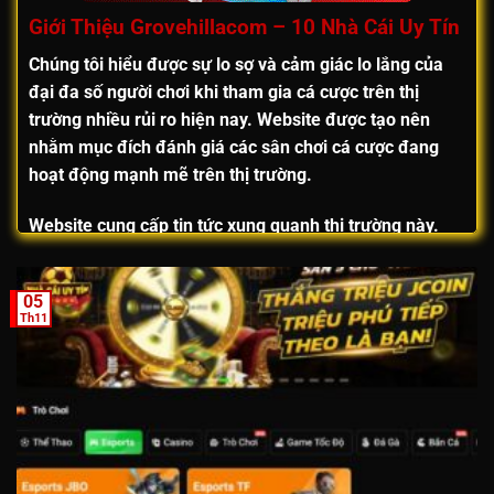
Giới Thiệu Grovehillacom – 10 Nhà Cái Uy Tín
Chúng tôi hiểu được sự lo sợ và cảm giác lo lắng của
đại đa số người chơi khi tham gia cá cược trên thị
trường nhiều rủi ro hiện nay. Website được tạo nên
nhằm mục đích đánh giá các sân chơi cá cược đang
hoạt động mạnh mẽ trên thị trường.
Website cung cấp tin tức xung quanh thị trường này.
Hơn hết là đánh giá từng nhà cái đang hoạt động. Cuối
cùng là đưa ra 10 nhà cái đáng chơi nhất tại thời điểm
05
này.
Th11
Người dùng hoàn toàn yên tâm vì các thông tin đánh
giá đều được xác thực. Chỉ cần xuất hiện tại website thì
độ uy tín 100%.
Giới Thiệu Sứ Mệnh Cao Cả Của
Grovehillacom