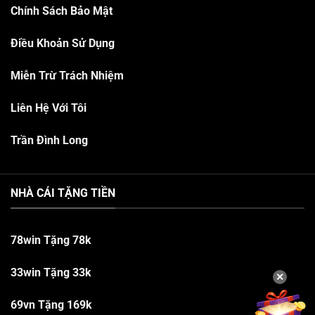
Chính Sách Bảo Mật
Với sứ mệnh mang đến nhiều giá trị nhất cho toàn bộ
người dùng. Dưới đây là những dịch vụ mà trang web
Điều Khoản Sử Dụng
đang cung cấp.
Miễn Trừ Trách Nhiệm
Đánh giá nhà cái
Liên Hệ Với Tôi
Dịch vụ đầu tiên và cũng là trọng yếu của Grovehilla
chính là đánh giá các nhà cái đang hoạt động trên thị
Trần Đình Long
trường hiện nay. Chúng tôi hợp tác với các chuyên gia
để tham gia và trải nghiệm từng nhà cái một.
NHÀ CÁI TẶNG TIỀN
Từ đó, các chuyên gia sẽ đánh giá những nội dung và
hệ thống bên trong mỗi nhà cái. Sau đó sẽ cung cấp
cho người chơi thông tin về những trải nghiệm đó để
78win Tặng 78k
người dùng tham khảo.
33win Tặng 33k
✕
69vn Tặng 169k