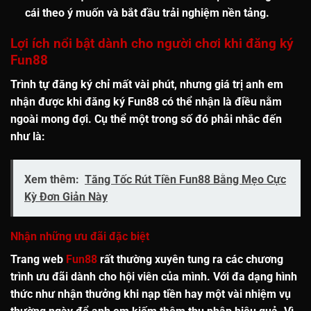
cái theo ý muốn và bắt đầu trải nghiệm nền tảng.
Lợi ích nổi bật dành cho người chơi khi đăng ký
Fun88
Trình tự đăng ký chỉ mất vài phút, nhưng giá trị anh em
nhận được khi đăng ký Fun88 có thể nhận là điều nằm
ngoài mong đợi. Cụ thể một trong số đó phải nhắc đến
như là:
Xem thêm:
Tăng Tốc Rút Tiền Fun88 Bằng Mẹo Cực
Kỳ Đơn Giản Này
Nhận những ưu đãi đặc biệt
Trang web
Fun88
rất thường xuyên tung ra các chương
trình ưu đãi dành cho hội viên của mình. Với đa dạng hình
thức như nhận thưởng khi nạp tiền hay một vài nhiệm vụ