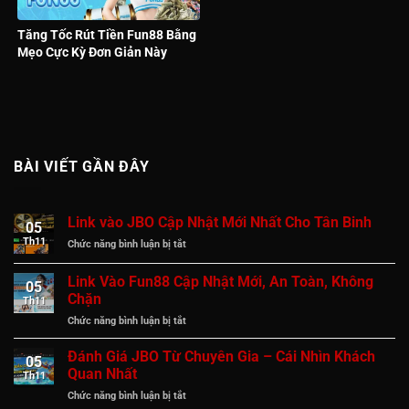
Tăng Tốc Rút Tiền Fun88 Bằng
Mẹo Cực Kỳ Đơn Giản Này
BÀI VIẾT GẦN ĐÂY
Link vào JBO Cập Nhật Mới Nhất Cho Tân Binh
05
Th11
Chức năng bình luận bị tắt
ở
Link
vào
Link Vào Fun88 Cập Nhật Mới, An Toàn, Không
05
JBO
Chặn
Th11
Cập
Chức năng bình luận bị tắt
ở
Nhật
Link
Mới
Vào
Nhất
Đánh Giá JBO Từ Chuyên Gia – Cái Nhìn Khách
05
Fun88
Cho
Quan Nhất
Th11
Cập
Tân
Chức năng bình luận bị tắt
ở
Nhật
Binh