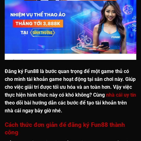
Đăng ký Fun88
là bước quan trọng để một game thủ có
cho mình tài khoản game hoạt động tại sân chơi này. Giúp
cho việc giải trí được tối ưu hóa và an toàn hơn. Vậy việc
thực hiện hình thức này có khó không? Cùng
nhà cái uy tín
theo dõi bài hướng dẫn các bước để tạo tài khoản trên
nhà cái ngay bây giờ nhé.
Cách thức đơn giản để đăng ký Fun88 thành
công