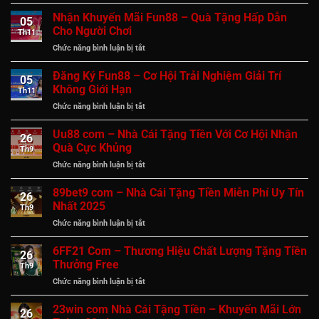
Đánh
Mới,
Giá
Nhận Khuyến Mãi Fun88 – Quà Tặng Hấp Dẫn
An
05
JBO
Toàn,
Cho Người Chơi
Th11
Từ
Không
Chức năng bình luận bị tắt
ở
Chuyên
Chặn
Nhận
Gia
Khuyến
Đăng Ký Fun88 – Cơ Hội Trải Nghiệm Giải Trí
–
05
Mãi
Cái
Không Giới Hạn
Th11
Fun88
Nhìn
Chức năng bình luận bị tắt
ở
–
Khách
Đăng
Quà
Quan
Ký
Uu88 com – Nhà Cái Tặng Tiền Với Cơ Hội Nhận
Tặng
Nhất
26
Fun88
Hấp
Quà Cực Khủng
Th9
–
Dẫn
Chức năng bình luận bị tắt
ở
Cơ
Cho
Uu88
Hội
Người
com
89bet9 com – Nhà Cái Tặng Tiền Miễn Phí Uy Tín
Trải
Chơi
26
–
Nghiệm
Nhất 2025
Th9
Nhà
Giải
Chức năng bình luận bị tắt
ở
Cái
Trí
89bet9
Tặng
Không
com
6FF21 Com – Thương Hiệu Chất Lượng Tặng Tiền
Tiền
Giới
26
–
Với
Thưởng Free
Hạn
Th9
Nhà
Cơ
Chức năng bình luận bị tắt
ở
Cái
Hội
6FF21
Tặng
Nhận
Com
23win com Nhà Cái Tặng Tiền – Khuyến Mãi Lớn
Tiền
Quà
26
–