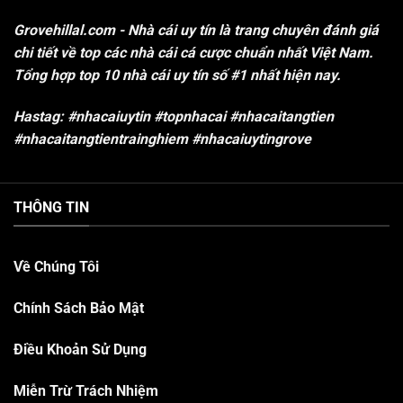
Grovehillal.com
- Nhà cái uy tín là trang chuyên đánh giá
chi tiết về top các nhà cái cá cược chuẩn nhất Việt Nam.
Tổng hợp top 10 nhà cái uy tín số #1 nhất hiện nay.
Hastag: #nhacaiuytin #topnhacai #nhacaitangtien
#nhacaitangtientrainghiem #nhacaiuytingrove
THÔNG TIN
Về Chúng Tôi
Chính Sách Bảo Mật
Điều Khoản Sử Dụng
Miễn Trừ Trách Nhiệm