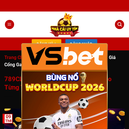
Chuyển
đến
nội
dung
ĐĂNG KÝ +
ĐĂNG NHẬP
×
Trang Chủ
/
Review Cổng Game
/
789CLUB | Đánh Giá
Cổng Game Theo Từng Tiêu Chí
789CLUB | Đánh Giá Cổng Game Theo
Từng Tiêu Chí
09
Th8