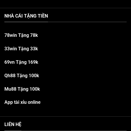
NHÀ CÁI TẶNG TIỀN
78win Tặng 78k
33win Tặng 33k
69vn Tặng 169k
Qh88 Tặng 100k
Mu88 Tặng 100k
App tài xỉu online
LIÊN HỆ