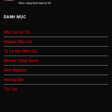
Tiền
Chức năng bình luận bị tắt
ở
Tặng
Thưởng
79King44
Tiền
Free
com
–
–
DANH MỤC
Khuyến
Sân
Mãi
Chơi
Lớn
Uy
Tại
Nhà Cái Uy Tín
Tín
m
Với
23win
Review Nhà Cái
Ưu
app
Đãi
Tặng
Tỷ Lệ Kèo Nhà Cái
Tiền
Hấp
Review Cổng Game
Dẫn
Kinh Nghiệm
Hướng Dẫn
Tin Tức