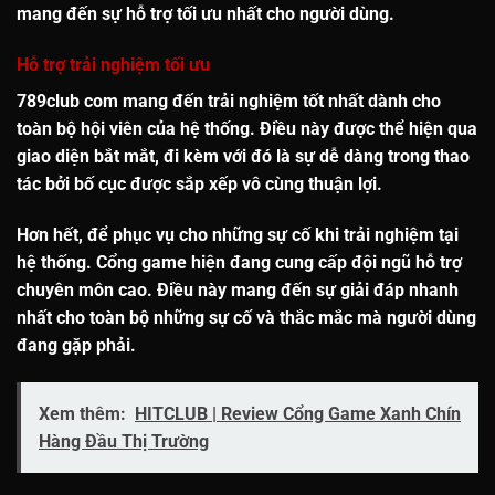
mang đến sự hỗ trợ tối ưu nhất cho người dùng.
Hỗ trợ trải nghiệm tối ưu
789club
com mang đến trải nghiệm tốt nhất dành cho
toàn bộ hội viên của hệ thống. Điều này được thể hiện qua
giao diện bắt mắt, đi kèm với đó là sự dễ dàng trong thao
tác bởi bố cục được sắp xếp vô cùng thuận lợi.
Hơn hết, để phục vụ cho những sự cố khi trải nghiệm tại
hệ thống. Cổng game hiện đang cung cấp đội ngũ hỗ trợ
chuyên môn cao. Điều này mang đến sự giải đáp nhanh
nhất cho toàn bộ những sự cố và thắc mắc mà người dùng
đang gặp phải.
Xem thêm:
HITCLUB | Review Cổng Game Xanh Chín
Hàng Đầu Thị Trường