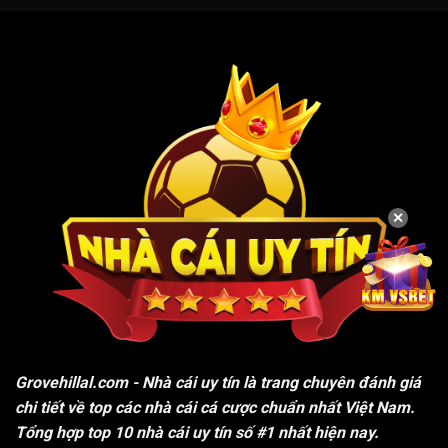
✕
Grovehillal.com
- Nhà cái uy tín là trang chuyên đánh giá
chi tiết về top các nhà cái cá cược chuẩn nhất Việt Nam.
Tổng hợp top 10 nhà cái uy tín số #1 nhất hiện nay.