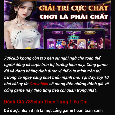
789club
không còn tạo nên sự nghi ngờ cho toàn thể
người dùng cá cược trên thị trường hiện nay. Cổng game
đã và đang khẳng định được vị thế của mình trên thị
trường và ngày càng phát triển mạnh mẽ. Tại đây, top 10
nhà cái uy tín
Grovehilla
sẽ mang đến những đánh giá về
cổng game này theo từng tiêu chí quan trọng nhất.
Đánh Giá 789club Theo Từng Tiêu Chí
Để được nhận định là một cổng game hoàn toàn xanh