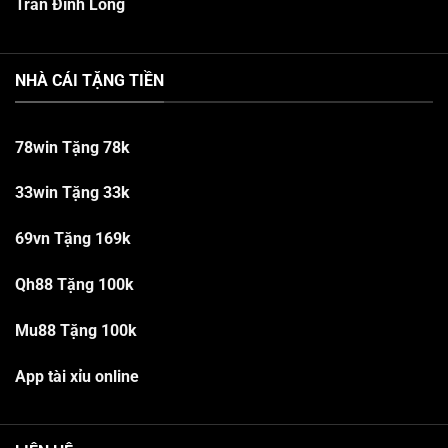
Trần Đình Long
NHÀ CÁI TẶNG TIỀN
78win Tặng 78k
33win Tặng 33k
69vn Tặng 169k
Qh88 Tặng 100k
Mu88 Tặng 100k
App tài xỉu online