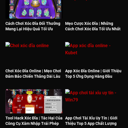
Cách Chơi Xóc Đĩa Đổi Thưởng
Mẹo Cược Xóc Đĩa | Những
Mang Lại Hiệu Quả Tối Ưu
Cách Chơi Xóc Đĩa Tối Ưu Nhất
Chơi Xóc Đĩa Online | Mẹo Chơi
App Xóc Đĩa Online | Giới Thiệu
Đảm Bảo Chiến Thắng Dài Lâu
Top 5 Ứng Dụng Hàng Đầu
Tool Hack Xóc Đĩa | Tác Hại Của
App Chơi Tài Xỉu Uy Tín | Giới
Công Cụ Xâm Nhập Trái Phép
Thiệu Top 5 App Chất Lượng