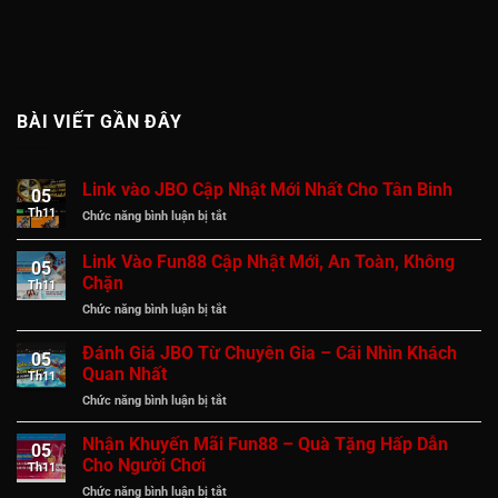
BÀI VIẾT GẦN ĐÂY
Link vào JBO Cập Nhật Mới Nhất Cho Tân Binh
05
Th11
Chức năng bình luận bị tắt
ở
Link
vào
Link Vào Fun88 Cập Nhật Mới, An Toàn, Không
05
JBO
Chặn
Th11
Cập
Chức năng bình luận bị tắt
ở
Nhật
Link
Mới
Vào
Nhất
Đánh Giá JBO Từ Chuyên Gia – Cái Nhìn Khách
05
Fun88
Cho
Quan Nhất
Th11
Cập
Tân
Chức năng bình luận bị tắt
ở
Nhật
Binh
Đánh
Mới,
Giá
Nhận Khuyến Mãi Fun88 – Quà Tặng Hấp Dẫn
An
05
JBO
Toàn,
Cho Người Chơi
Th11
Từ
Không
Chức năng bình luận bị tắt
ở
Chuyên