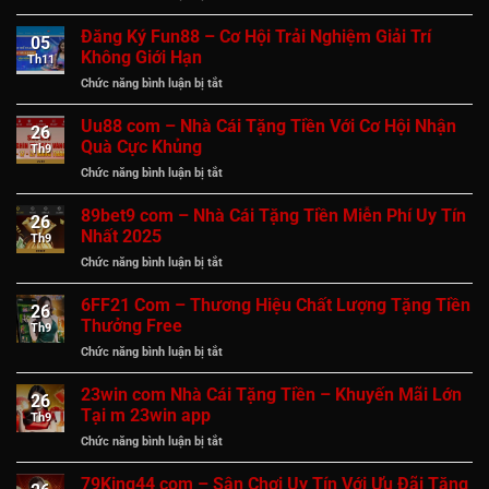
Chặn
Nhận
Gia
Khuyến
Đăng Ký Fun88 – Cơ Hội Trải Nghiệm Giải Trí
–
05
Mãi
Cái
Không Giới Hạn
Th11
Fun88
Nhìn
Chức năng bình luận bị tắt
ở
–
Khách
Đăng
Quà
Quan
Ký
Uu88 com – Nhà Cái Tặng Tiền Với Cơ Hội Nhận
Tặng
Nhất
26
Fun88
Hấp
Quà Cực Khủng
Th9
–
Dẫn
Chức năng bình luận bị tắt
ở
Cơ
Cho
Uu88
Hội
Người
com
89bet9 com – Nhà Cái Tặng Tiền Miễn Phí Uy Tín
Trải
Chơi
26
–
Nghiệm
Nhất 2025
Th9
Nhà
Giải
Chức năng bình luận bị tắt
ở
Cái
Trí
89bet9
Tặng
Không
com
6FF21 Com – Thương Hiệu Chất Lượng Tặng Tiền
Tiền
Giới
26
–
Với
Thưởng Free
Hạn
Th9
Nhà
Cơ
Chức năng bình luận bị tắt
ở
Cái
Hội
6FF21
Tặng
Nhận
Com
23win com Nhà Cái Tặng Tiền – Khuyến Mãi Lớn
Tiền
Quà
26
–
Miễn
Tại m 23win app
Cực
Th9
Thương
Phí
Khủng
Chức năng bình luận bị tắt
ở
Hiệu
Uy
23win
Chất
Tín
com
79King44 com – Sân Chơi Uy Tín Với Ưu Đãi Tặng
Lượng
Nhất