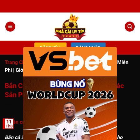
Chuyển
đến
nội
dung
ĐĂNG KÝ +
ĐĂNG NHẬP
×
Trang Chủ
/
Kinh Nghiệm Cá Cược
/
Bắn Cá Ăn Xu Miễn
Phí | Giới Thiệu Các Sản Phẩm Hấp Dẫn
Bắn Cá Ăn Xu Miễn Phí | Giới Thiệu Các
Sản Phẩm Hấp Dẫn
11
Th8
Bắn cá ăn xu miễn phí
sẽ mang đến cái nhìn mới cho