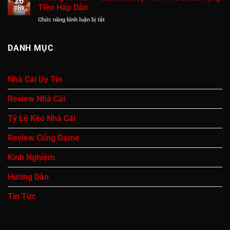
26
Nhà
Tặng
Tiền Hấp Dẫn
2025
Th9
Cái
Tiền
Chức năng bình luận bị tắt
ở
Tặng
Thưởng
79King44
Tiền
Free
com
–
–
DANH MỤC
Khuyến
Sân
Mãi
Chơi
Lớn
Uy
Tại
Nhà Cái Uy Tín
Tín
m
Với
23win
Review Nhà Cái
Ưu
app
Đãi
Tặng
Tỷ Lệ Kèo Nhà Cái
Tiền
Hấp
Review Cổng Game
Dẫn
Kinh Nghiệm
Hướng Dẫn
Tin Tức