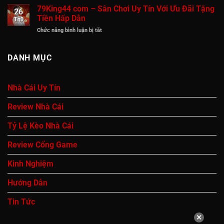
Tín
com
79King44 com – Sân Chơi Uy Tín Với Ưu Đãi Tặng
Lượng
Nhất
26
Nhà
Tặng
Tiền Hấp Dẫn
2025
Th9
Cái
Tiền
Chức năng bình luận bị tắt
ở
Tặng
Thưởng
79King44
Tiền
Free
com
–
–
DANH MỤC
Khuyến
Sân
Mãi
Chơi
Lớn
Uy
Tại
Nhà Cái Uy Tín
Tín
m
Với
23win
Review Nhà Cái
Ưu
app
Đãi
Tặng
Tỷ Lệ Kèo Nhà Cái
Tiền
Hấp
Review Cổng Game
Dẫn
Kinh Nghiệm
Hướng Dẫn
Tin Tức
✕