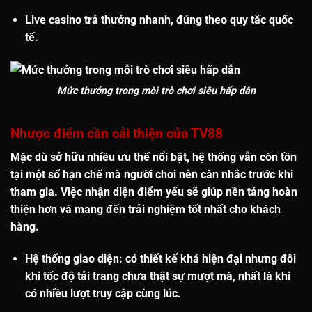
Live casino trả thưởng nhanh, đúng theo quy tắc quốc
tế.
Mức thưởng trong mỗi trò chơi siêu hấp dẫn
Nhược điểm cần cải thiện của TV88
Mặc dù sở hữu nhiều ưu thế nổi bật, hệ thống vẫn còn tồn
tại một số hạn chế mà người chơi nên cân nhắc trước khi
tham gia. Việc nhận diện điểm yếu sẽ giúp nền tảng hoàn
thiện hơn và mang đến trải nghiệm tốt nhất cho khách
hàng.
Hệ thống giao diện: có thiết kế khá hiện đại nhưng đôi
khi tốc độ tải trang chưa thật sự mượt mà, nhất là khi
có nhiều lượt truy cập cùng lúc.