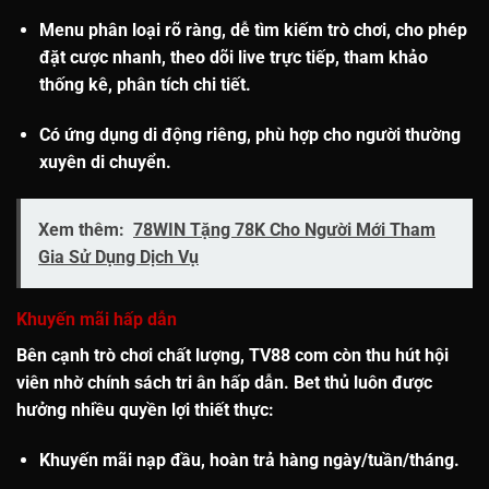
Menu phân loại rõ ràng, dễ tìm kiếm trò chơi, cho phép
đặt cược nhanh, theo dõi live trực tiếp, tham khảo
thống kê, phân tích chi tiết.
Có ứng dụng di động riêng, phù hợp cho người thường
xuyên di chuyển.
Xem thêm:
78WIN Tặng 78K Cho Người Mới Tham
Gia Sử Dụng Dịch Vụ
Khuyến mãi hấp dẫn
Bên cạnh trò chơi chất lượng,
TV88 com
còn thu hút hội
viên nhờ chính sách tri ân hấp dẫn. Bet thủ luôn được
hưởng nhiều quyền lợi thiết thực:
Khuyến mãi nạp đầu, hoàn trả hàng ngày/tuần/tháng.