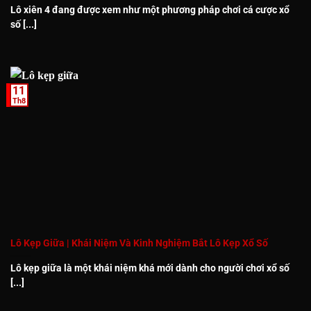
Những lợi ích mà chuyên mục này mang lại như sau:
Lô xiên 4 đang được xem như một phương pháp chơi cá cược xổ
số [...]
Chia sẻ cách để hoàn toàn nhận biết được nhà cái lừa
đảo
Nội dung được đánh giá là cực kỳ quan trọng khi người
dùng trải nghiệm chuyên mục này. Chúng tôi sẽ cung
11
Th8
cấp các bài viết do chính chuyên gia chia sẻ những
kinh nghiệm để nhận biết các nhà cái có dấu hiệu giả
mạo, lừa đảo. Từ đó, vận dụng những kiến thức này để
tự đảm bảo sự an toàn cho bản thân.
Kinh nghiệm cá cược thể thao
Thể thao luôn là một bộ môn có tính cạnh tranh và hấp
dẫn cực kỳ cao. Đơn giản tại đây chứa đựng sản phẩm
Lô Kẹp Giữa | Khái Niệm Và Kinh Nghiệm Bắt Lô Kẹp Xổ Số
thể thao vua là Bóng Đá. Các kinh nghiệm được nhiều
người chơi chia sẻ trong suốt quá trình tham gia lĩnh
Lô kẹp giữa là một khái niệm khá mới dành cho người chơi xổ số
vực này trên thị trường sẽ là hành trang vững chắc để
[...]
người dùng vận dụng khi tự mình tham gia soi kèo và