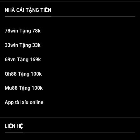
NHÀ CÁI TẶNG TIỀN
78win Tặng 78k
33win Tặng 33k
69vn Tặng 169k
Qh88 Tặng 100k
Mu88 Tặng 100k
App tài xỉu online
LIÊN HỆ