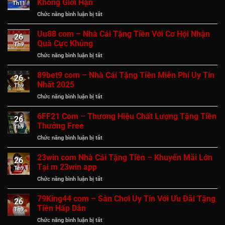
Cái
Không Giới Hạn
Th11
Fun88
Nhìn
Chức năng bình luận bị tắt
ở
–
Khách
Đăng
Quà
Quan
Ký
Uu88 com – Nhà Cái Tặng Tiền Với Cơ Hội Nhận
Tặng
Nhất
26
Fun88
Hấp
Quà Cực Khủng
Th9
–
Dẫn
Chức năng bình luận bị tắt
ở
Cơ
Cho
Uu88
Hội
Người
com
89bet9 com – Nhà Cái Tặng Tiền Miễn Phí Uy Tín
Trải
Chơi
26
–
Nghiệm
Nhất 2025
Th9
Nhà
Giải
Chức năng bình luận bị tắt
ở
Cái
Trí
89bet9
Tặng
Không
com
6FF21 Com – Thương Hiệu Chất Lượng Tặng Tiền
Tiền
Giới
26
–
Với
Thưởng Free
Hạn
Th9
Nhà
Cơ
Chức năng bình luận bị tắt
ở
Cái
Hội
6FF21
Tặng
Nhận
Com
23win com Nhà Cái Tặng Tiền – Khuyến Mãi Lớn
Tiền
Quà
26
–
Miễn
Tại m 23win app
Cực
Th9
Thương
Phí
Khủng
Chức năng bình luận bị tắt
ở
Hiệu
Uy
23win
Chất
Tín
com
79King44 com – Sân Chơi Uy Tín Với Ưu Đãi Tặng
Lượng
Nhất
26
Nhà
Tặng
Tiền Hấp Dẫn
2025
Th9
Cái
Tiền
Chức năng bình luận bị tắt
ở
Tặng
Thưởng