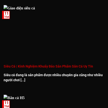
nhận định kèo bóng.
11
Kinh nghiệm chơi Casino
Th8
Không chỉ riêng thể thao, Casino cũng là một trong
những lĩnh vực cá cược thuộc top đầu trên thị trường.
Đây là lĩnh vực chứa đựng nhiều trò chơi thịnh hành và
cực kỳ thu hút người chơi.
Siêu Cá | Kinh Nghiệm Khuấy Đảo Sản Phẩm Săn Cá Uy Tín
Siêu cá đang là sản phẩm được nhiều chuyên gia cũng như nhiều
người chơi [...]
11
Th8