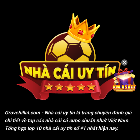
✕
Grovehillal.com
- Nhà cái uy tín là trang chuyên đánh giá
chi tiết về top các nhà cái cá cược chuẩn nhất Việt Nam.
Tổng hợp top 10 nhà cái uy tín số #1 nhất hiện nay.