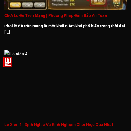
Chơi Lô Đề Trên Mạng | Phương Pháp Đảm Bảo An Toàn
Kinh nghiệm cá cược
Chơi lô đề trên mạng là một khái niệm khá phổ biến trong thời đại
[...]
Kinh nghiệm cá cược
sẽ là chuyên mục thay chúng tôi
làm điều đó. Tại đây, top 10 nhà cái uy tín sẽ cung cấp
những bài viết được chính người chơi lâu năm chia sẻ
thông tin. Hoặc, những bài viết cho chính những người
11
chơi kỳ cựu tự viết và chia sẻ kinh nghiệm chinh chiến
Th8
của mình cho mọi người. Hòng giúp cho toàn bộ người
dùng trong cộng đồng có thể ăn tiền nhà cái một cách
trơn tru.
Lợi Ích Mà Chuyên Mục Kinh Nghiệm Cá Cược
Mang Lại
Một chuyên mục chứa niềm từ hào của top 10 nhà cái
uy tín Grovehilla với lượng thông tin cực kỳ chất lượng.
Lô Xiên 4 | Định Nghĩa Và Kinh Nghiệm Chơi Hiệu Quả Nhất