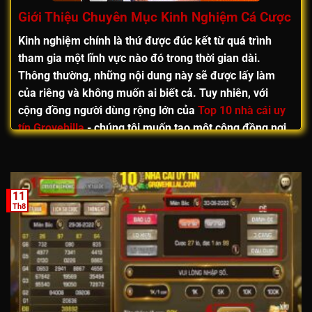
Giới Thiệu Chuyên Mục Kinh Nghiệm Cá Cược
Kinh nghiệm chính là thứ được đúc kết từ quá trình
tham gia một lĩnh vực nào đó trong thời gian dài.
Thông thường, những nội dung này sẽ được lấy làm
của riêng và không muốn ai biết cả. Tuy nhiên, với
cộng đồng người dùng rộng lớn của
Top 10 nhà cái uy
tín Grovehilla
- chúng tôi muốn tạo một cộng đồng nơi
mà mọi người dùng có thể chia sẻ cho nhau.
11
Th8